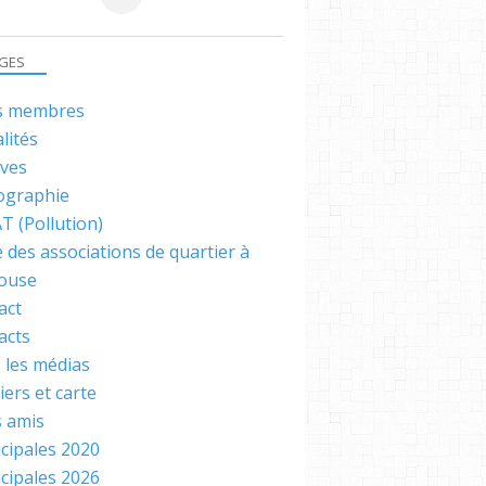
GES
s membres
lités
ives
iographie
T (Pollution)
 des associations de quartier à
ouse
act
acts
 les médias
ers et carte
s amis
cipales 2020
cipales 2026