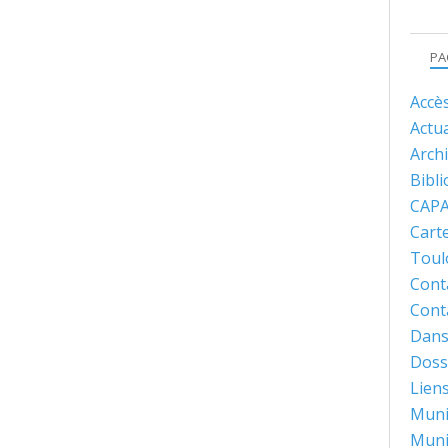
PA
Accè
Actua
Arch
Bibl
CAPA
Carte
Toul
Cont
Cont
Dans
Dossi
Lien
Muni
Muni