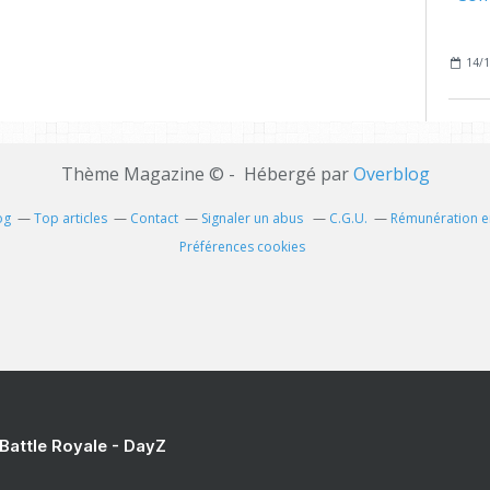
14/1
Thème Magazine © - Hébergé par
Overblog
og
Top articles
Contact
Signaler un abus
C.G.U.
Rémunération en
Préférences cookies
 Battle Royale - DayZ