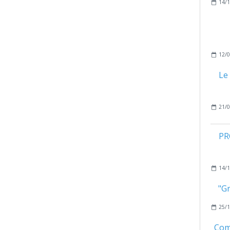
14/1
12/0
Le
21/0
PR
14/1
"G
25/1
Comi