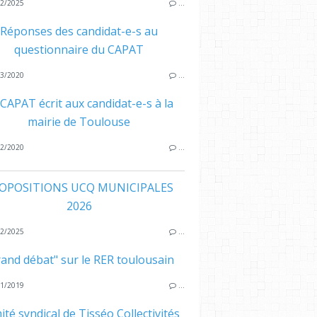
2/2025
…
Réponses des candidat-e-s au
questionnaire du CAPAT
3/2020
…
 CAPAT écrit aux candidat-e-s à la
mairie de Toulouse
2/2020
…
OPOSITIONS UCQ MUNICIPALES
2026
2/2025
…
rand débat" sur le RER toulousain
1/2019
…
té syndical de Tisséo Collectivités