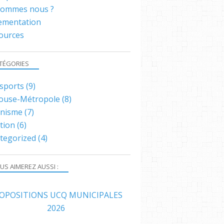
sommes nous ?
ementation
ources
TÉGORIES
sports
(9)
ouse-Métropole
(8)
nisme
(7)
tion
(6)
tegorized
(4)
US AIMEREZ AUSSI :
OPOSITIONS UCQ MUNICIPALES
2026