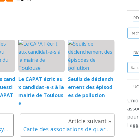
RE
NE
s cand
Le CAPAT écrit au
Seuils de déclench
UC
questi
x candidat-e-s à la
ement des épisod
CAPAT
mairie de Toulous
es de pollution
Unio
e
assoc
pour 
l'ag
Impact à court terme du dioxyde d'azote (NO2) sur la mortalité dans 18 agglomérations françaises, 2010-2014
Carte des associations de quartier