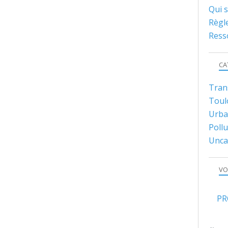
Qui 
Règl
Ress
CA
Tran
Toul
Urba
Pollu
Unca
VO
PR