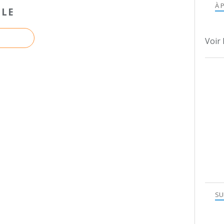
À 
CLE
Voir 
SU