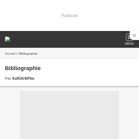
Publicité
MENU
Accueil
» Bibliographie
Bibliographie
Par
XufGXrBPbv