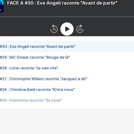
FACE A #30 : Eve Angeli raconte "Avant de partir"
#30 : Eve Angeli raconte "Avant de partir"
#29 : MC Solaar raconte "Bouge de là"
28 : Lorie raconte "Je vais vite"
#27 : Christophe Willem raconte "Jacques a dit"
#26 : Chimène Badi raconte "Entre nous"
#25 : Indochine raconte "3e sexe"
#24 : Zaho raconte "C'est chelou"
#23 : Patrick Bruel raconte "Au café des délices"
#22 : Kyo raconte "Le chemin"